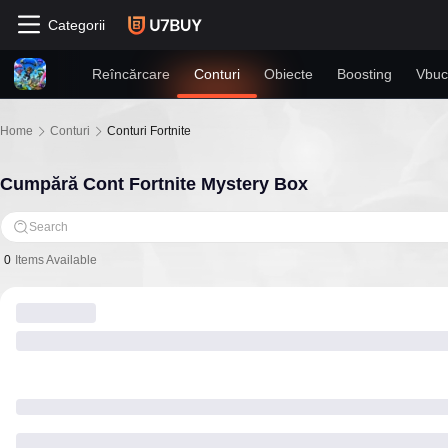
Categorii
Reîncărcare
Conturi
Obiecte
Boosting
Vbuc
Home
Conturi
Conturi Fortnite
Cumpără Cont Fortnite Mystery Box
Search
0
Items Available