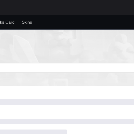
ks Card
Skins