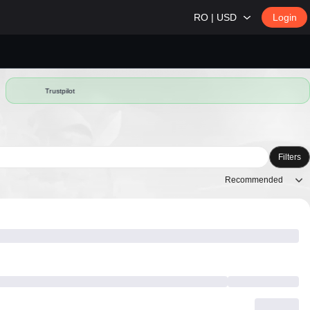
RO | USD
Login
Trustpilot
Filters
Recommended