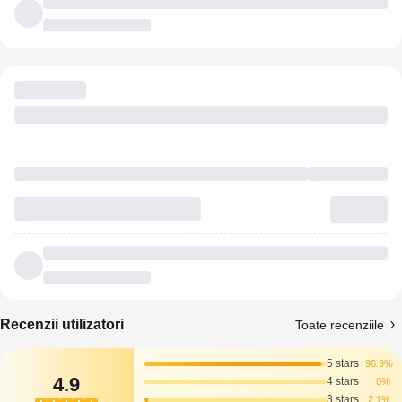
Recenzii utilizatori
Toate recenziile
5 stars
96.9%
4.9
4 stars
0%
3 stars
2.1%