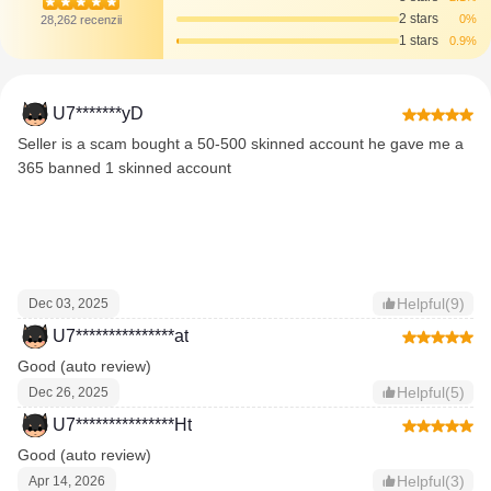
2 stars
0%
28,262 recenzii
1 stars
0.9%
U7*******yD
Seller is a scam bought a 50-500 skinned account he gave me a
365 banned 1 skinned account
Helpful(9)
Dec 03, 2025
U7***************at
Good (auto review)
Helpful(5)
Dec 26, 2025
U7***************Ht
Good (auto review)
Helpful(3)
Apr 14, 2026