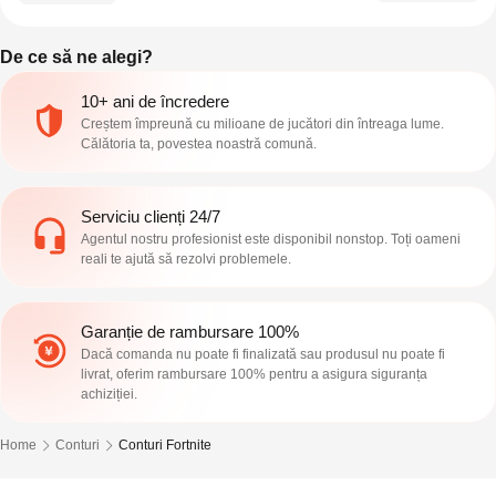
De ce să ne alegi?
10+ ani de încredere
Creștem împreună cu milioane de jucători din întreaga lume.
Călătoria ta, povestea noastră comună.
Serviciu clienți 24/7
Agentul nostru profesionist este disponibil nonstop. Toți oameni
reali te ajută să rezolvi problemele.
Garanție de rambursare 100%
Dacă comanda nu poate fi finalizată sau produsul nu poate fi
livrat, oferim rambursare 100% pentru a asigura siguranța
achiziției.
Home
Conturi
Conturi Fortnite