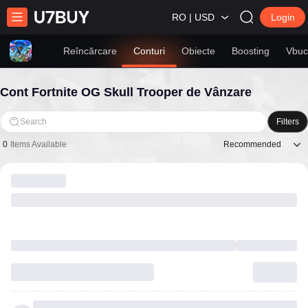
RO | USD
Login
Reîncărcare
Conturi
Obiecte
Boosting
Vbuc
Cont Fortnite OG Skull Trooper de Vânzare
Search
Filters
Recommended
0
Items Available