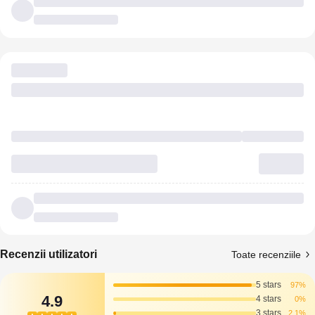
Recenzii utilizatori
Toate recenziile
5 stars
97%
4.9
4 stars
0%
3 stars
2.1%