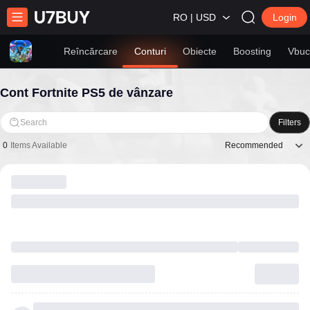
RO | USD
Login
Reîncărcare
Conturi
Obiecte
Boosting
Vbuc
Cont Fortnite PS5 de vânzare
Search
Filters
Recommended
0
Items Available