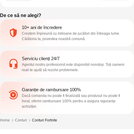
De ce să ne alegi?
10+ ani de încredere
Creștem împreună cu milioane de jucători din întreaga lume.
Călătoria ta, povestea noastră comună.
Serviciu clienți 24/7
Agentul nostru profesionist este disponibil nonstop. Toți oameni
reali te ajută să rezolvi problemele.
Garanție de rambursare 100%
Dacă comanda nu poate fi finalizată sau produsul nu poate fi
livrat, oferim rambursare 100% pentru a asigura siguranța
achiziției.
Home
Conturi
Conturi Fortnite