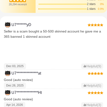
2 stars
0%
28,294 recenzii
1 stars
0.9%
U7*******yD
Seller is a scam bought a 50-500 skinned account he gave me a
365 banned 1 skinned account
Helpful(9)
Dec 03, 2025
U7***************at
Good (auto review)
Helpful(5)
Dec 26, 2025
U7***************Ht
Good (auto review)
Helpful(3)
Apr 14, 2026