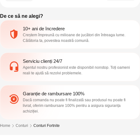
De ce să ne alegi?
10+ ani de încredere
Creștem împreună cu milioane de jucători din întreaga lume.
Călătoria ta, povestea noastră comună.
Serviciu clienți 24/7
Agentul nostru profesionist este disponibil nonstop. Toți oameni
reali te ajută să rezolvi problemele.
Garanție de rambursare 100%
Dacă comanda nu poate fi finalizată sau produsul nu poate fi
livrat, oferim rambursare 100% pentru a asigura siguranța
achiziției.
Home
Conturi
Conturi Fortnite