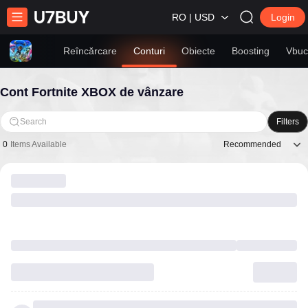
RO | USD
Login
Reîncărcare
Conturi
Obiecte
Boosting
Vbuc
Cont Fortnite XBOX de vânzare
Search
Filters
Recommended
0
Items Available