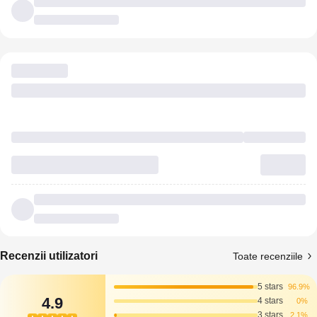
Recenzii utilizatori
Toate recenziile
5 stars
96.9%
4.9
4 stars
0%
3 stars
2.1%