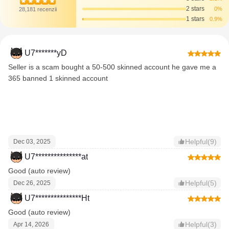
2 stars
0%
28,181 recenzii
1 stars
0.9%
U7*******yD
Seller is a scam bought a 50-500 skinned account he gave me a
365 banned 1 skinned account
Helpful(9)
Dec 03, 2025
U7***************at
Good (auto review)
Helpful(5)
Dec 26, 2025
U7***************Ht
Good (auto review)
Helpful(3)
Apr 14, 2026