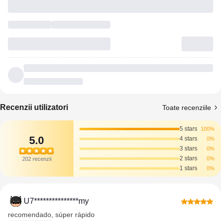
Recenzii utilizatori
Toate recenziile
5 stars
100%
5.0
4 stars
0%
3 stars
0%
2 stars
0%
202 recenzii
1 stars
0%
U7***************my
recomendado, súper rápido