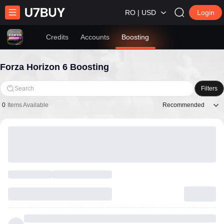
RO | USD
Login
Credits
Accounts
Boosting
Forza Horizon 6 Boosting
Search
Filters
Recommended
0
Items Available