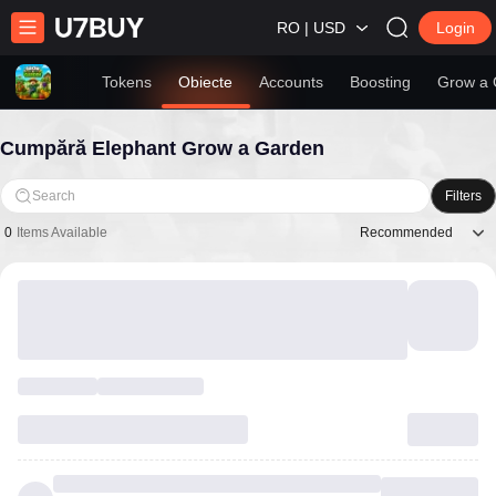
RO | USD
Login
Tokens
Obiecte
Accounts
Boosting
Grow a 
Cumpără Elephant Grow a Garden
Search
Filters
Recommended
0
Items Available