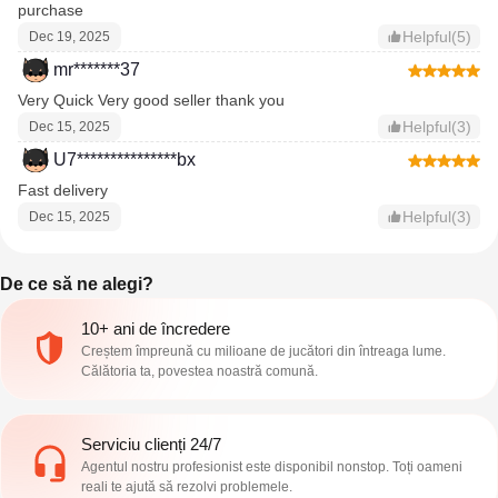
purchase
Helpful(5)
Dec 19, 2025
mr*******37
Very Quick Very good seller thank you
Helpful(3)
Dec 15, 2025
U7***************bx
Fast delivery
Helpful(3)
Dec 15, 2025
De ce să ne alegi?
10+ ani de încredere
Creștem împreună cu milioane de jucători din întreaga lume.
Călătoria ta, povestea noastră comună.
Serviciu clienți 24/7
Agentul nostru profesionist este disponibil nonstop. Toți oameni
reali te ajută să rezolvi problemele.