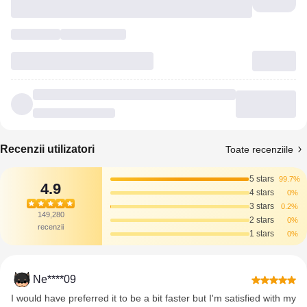
Recenzii utilizatori
Toate recenziile
5 stars
99.7%
4.9
4 stars
0%
3 stars
0.2%
149,280
2 stars
0%
recenzii
1 stars
0%
Ne****09
I would have preferred it to be a bit faster but I'm satisfied with my