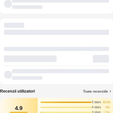
Recenzii utilizatori
Toate recenziile
5 stars
98.8%
4.9
4 stars
0%
3 stars
1.2%