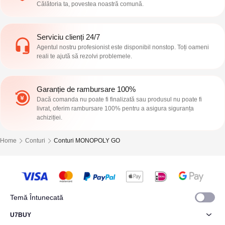
Călătoria ta, povestea noastră comună.
Serviciu clienți 24/7
Agentul nostru profesionist este disponibil nonstop. Toți oameni
reali te ajută să rezolvi problemele.
Garanție de rambursare 100%
Dacă comanda nu poate fi finalizată sau produsul nu poate fi
livrat, oferim rambursare 100% pentru a asigura siguranța
achiziției.
Home
Conturi
Conturi MONOPOLY GO
Temă Întunecată
U7BUY