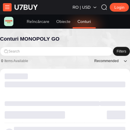
RO | USD
Login
Reîncărcare
Obiecte
Conturi
Conturi MONOPOLY GO
Search
Filters
Recommended
0
Items Available