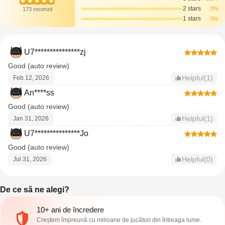
2 stars
0%
173 recenzii
1 stars
0%
U7***************zj
Good (auto review)
Helpful(1)
Feb 12, 2026
An****ss
Good (auto review)
Helpful(1)
Jan 31, 2026
U7***************Jo
Good (auto review)
Helpful(0)
Jul 31, 2026
De ce să ne alegi?
10+ ani de încredere
Creștem împreună cu milioane de jucători din întreaga lume.