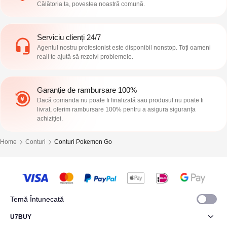
Călătoria ta, povestea noastră comună.
Serviciu clienți 24/7
Agentul nostru profesionist este disponibil nonstop. Toți oameni
reali te ajută să rezolvi problemele.
Garanție de rambursare 100%
Dacă comanda nu poate fi finalizată sau produsul nu poate fi
livrat, oferim rambursare 100% pentru a asigura siguranța
achiziției.
Home
Conturi
Conturi Pokemon Go
Temă Întunecată
U7BUY