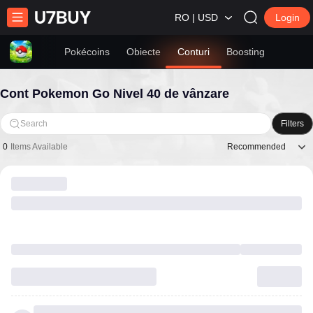
RO | USD
Login
Pokécoins
Obiecte
Conturi
Boosting
Cont Pokemon Go Nivel 40 de vânzare
Search
Filters
Recommended
0
Items Available