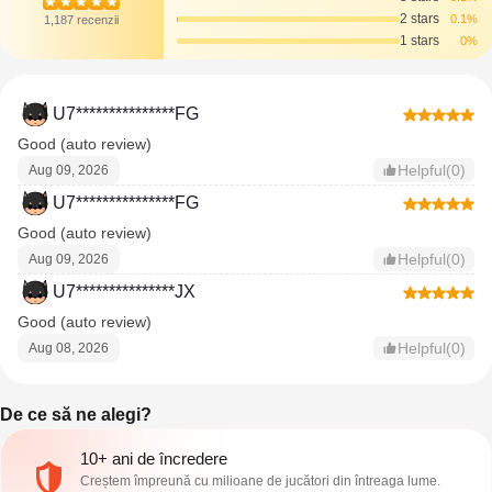
2 stars
0.1%
1,187 recenzii
1 stars
0%
U7***************FG
Good (auto review)
Helpful(0)
Aug 09, 2026
U7***************FG
Good (auto review)
Helpful(0)
Aug 09, 2026
U7***************JX
Good (auto review)
Helpful(0)
Aug 08, 2026
De ce să ne alegi?
10+ ani de încredere
Creștem împreună cu milioane de jucători din întreaga lume.