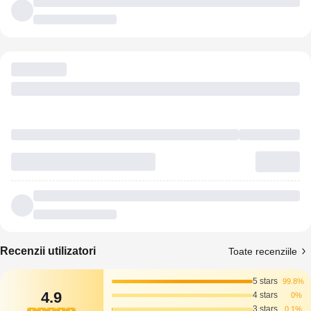
Recenzii utilizatori
Toate recenziile
5 stars
99.8%
4.9
4 stars
0%
3 stars
0.1%