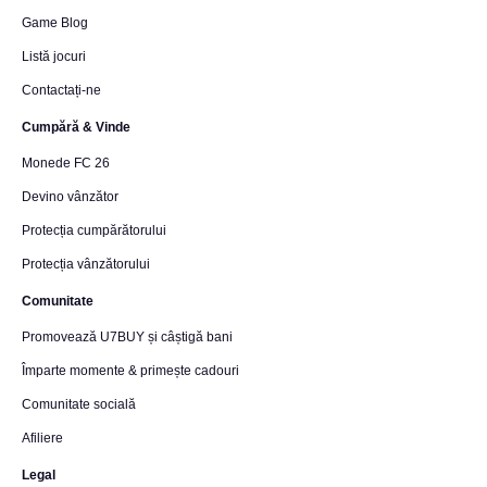
Game Blog
Listă jocuri
Contactați-ne
Cumpără & Vinde
Monede FC 26
Devino vânzător
Protecția cumpărătorului
Protecția vânzătorului
Comunitate
Promovează U7BUY și câștigă bani
Împarte momente & primește cadouri
Comunitate socială
Afiliere
Legal