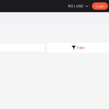
RO | USD
Login
Filter