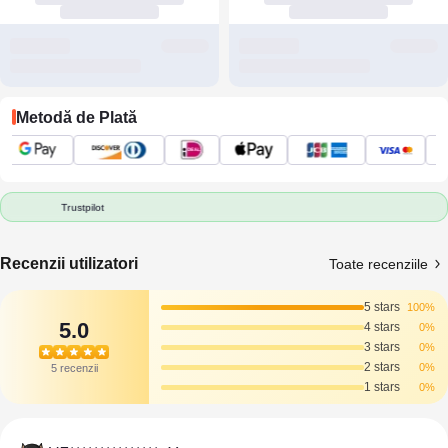
Metodă de Plată
Trustpilot
Recenzii utilizatori
Toate recenziile
5 stars
100%
5.0
4 stars
0%
3 stars
0%
2 stars
0%
5 recenzii
1 stars
0%