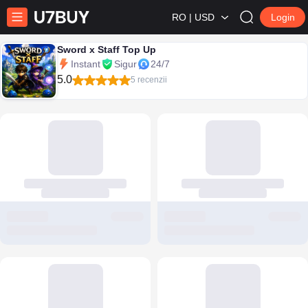
RO | USD
Login
Sword x Staff Top Up
Instant
Sigur
24/7
5.0
5 recenzii