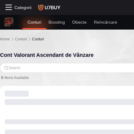
Categorii
Conturi
Boosting
Obiecte
Reîncărcare
Home
Conturi
Conturi
Cont Valorant Ascendant de Vânzare
Search
0
Items Available