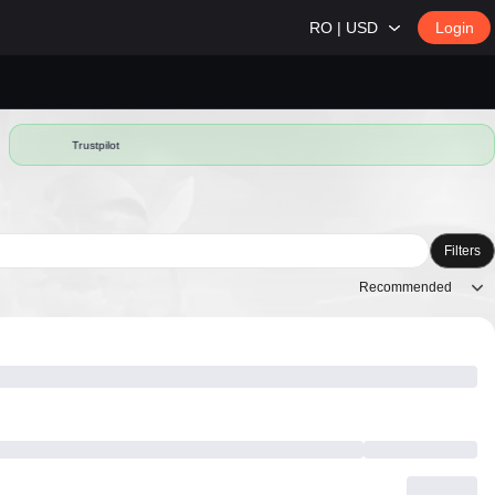
RO | USD
Login
Trustpilot
Filters
Recommended