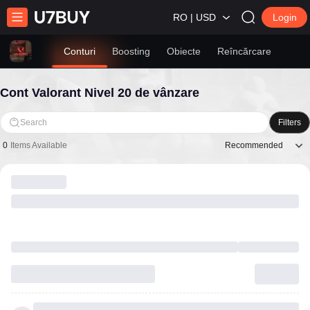
RO | USD
Login
Conturi
Boosting
Obiecte
Reîncărcare
Cont Valorant Nivel 20 de vânzare
Search
Filters
Recommended
0
Items Available