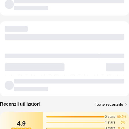
Recenzii utilizatori
Toate recenziile
5 stars
99.2%
4.9
4 stars
0%
3 stars
0.7%