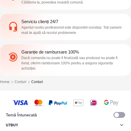
Călătoria ta, povestea noastră comună.
Serviciu clienți 24/7
Agentul nostru profesionist este disponibil nonstop. Toți oameni
reali te ajută să rezolvi problemele.
Garanție de rambursare 100%
Dacă comanda nu poate fi finalizată sau produsul nu poate fi
livrat, oferim rambursare 100% pentru a asigura siguranța
achiziției.
Home
Conturi
Conturi
Temă Întunecată
U7BUY