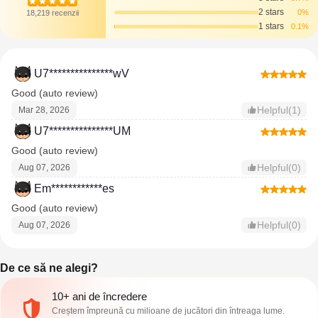
2 stars
0%
18,219 recenzii
1 stars
0.1%
U7***************wV
Good (auto review)
Helpful(1)
Mar 28, 2026
U7***************UM
Good (auto review)
Helpful(0)
Aug 07, 2026
Em************es
Good (auto review)
Helpful(0)
Aug 07, 2026
De ce să ne alegi?
10+ ani de încredere
Creștem împreună cu milioane de jucători din întreaga lume.