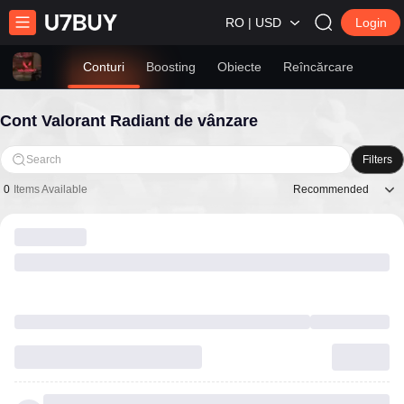
RO | USD
Login
Conturi
Boosting
Obiecte
Reîncărcare
Cont Valorant Radiant de vânzare
Search
Filters
Recommended
0
Items Available