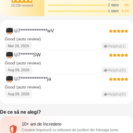
2 stars
0%
18,236 recenzii
1 stars
0.1%
U7***************wV
Good (auto review)
Helpful(1)
Mar 28, 2026
U7*******SW
Good (auto review)
Helpful(0)
Aug 09, 2026
U7***************ja
Good (auto review)
Helpful(0)
Aug 09, 2026
De ce să ne alegi?
10+ ani de încredere
Creștem împreună cu milioane de jucători din întreaga lume.