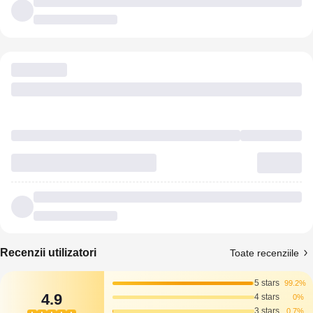
Recenzii utilizatori
Toate recenziile
5 stars
99.2%
4.9
4 stars
0%
3 stars
0.7%