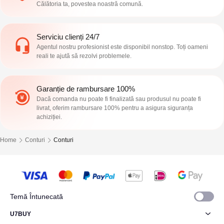
Călătoria ta, povestea noastră comună.
Serviciu clienți 24/7
Agentul nostru profesionist este disponibil nonstop. Toți oameni
reali te ajută să rezolvi problemele.
Garanție de rambursare 100%
Dacă comanda nu poate fi finalizată sau produsul nu poate fi
livrat, oferim rambursare 100% pentru a asigura siguranța
achiziției.
Home
Conturi
Conturi
Temă Întunecată
U7BUY