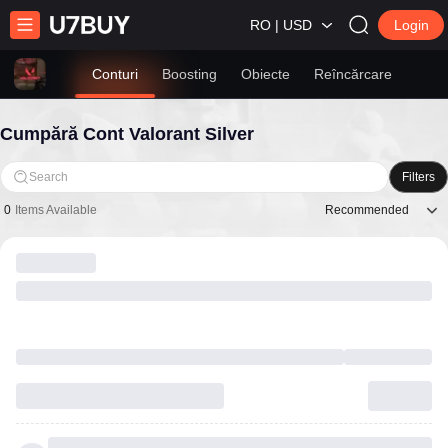
RO | USD
Login
Conturi
Boosting
Obiecte
Reîncărcare
Cumpără Cont Valorant Silver
Search
Filters
Recommended
0
Items Available