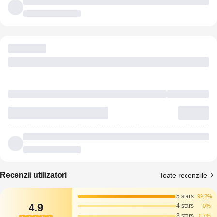
Recenzii utilizatori
Toate recenziile
5 stars
99.2%
4.9
4 stars
0%
3 stars
0.7%