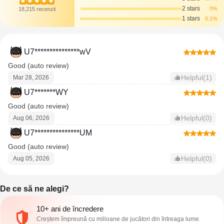
2 stars
0%
18,215 recenzii
1 stars
0.1%
U7***************wV
Good (auto review)
Helpful(1)
Mar 28, 2026
U7*******WY
Good (auto review)
Helpful(0)
Aug 06, 2026
U7***************UM
Good (auto review)
Helpful(0)
Aug 05, 2026
De ce să ne alegi?
10+ ani de încredere
Creștem împreună cu milioane de jucători din întreaga lume.