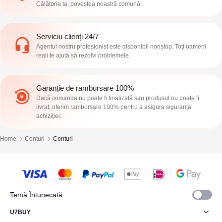
Călătoria ta, povestea noastră comună.
Serviciu clienți 24/7
Agentul nostru profesionist este disponibil nonstop. Toți oameni
reali te ajută să rezolvi problemele.
Garanție de rambursare 100%
Dacă comanda nu poate fi finalizată sau produsul nu poate fi
livrat, oferim rambursare 100% pentru a asigura siguranța
achiziției.
Home
Conturi
Conturi
Temă Întunecată
U7BUY