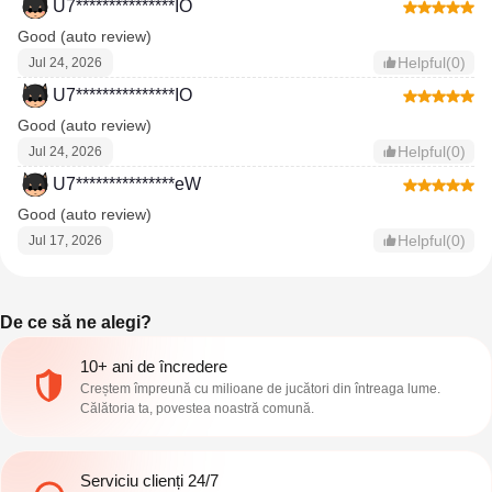
U7***************IO
Good (auto review)
Helpful(0)
Jul 24, 2026
U7***************IO
Good (auto review)
Helpful(0)
Jul 24, 2026
U7***************eW
Good (auto review)
Helpful(0)
Jul 17, 2026
De ce să ne alegi?
10+ ani de încredere
Creștem împreună cu milioane de jucători din întreaga lume.
Călătoria ta, povestea noastră comună.
Serviciu clienți 24/7