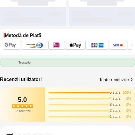
Metodă de Plată
Trustpilot
Recenzii utilizatori
Toate recenziile
5 stars
100%
5.0
4 stars
0%
3 stars
0%
2 stars
0%
22 recenzii
1 stars
0%