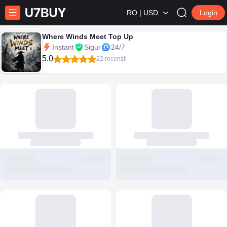
RO | USD
Login
Where Winds Meet Top Up
Instant
Sigur
24/7
5.0
22 recenzii