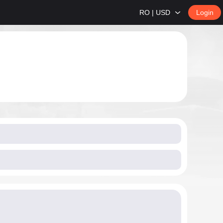
RO | USD
Login