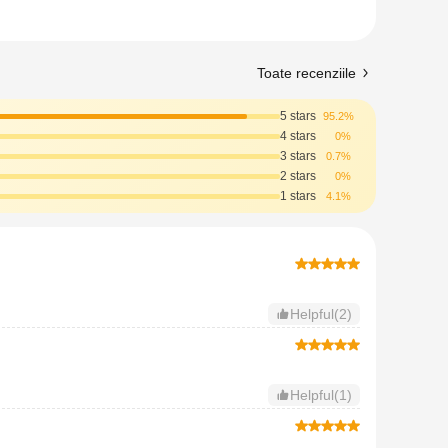
Toate recenziile
5 stars
95.2%
4 stars
0%
3 stars
0.7%
2 stars
0%
1 stars
4.1%
Helpful(2)
Helpful(1)