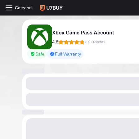
Categorii
Xbox Game Pass Account
4.8
100+ recenzii
Safe
Full Warranty