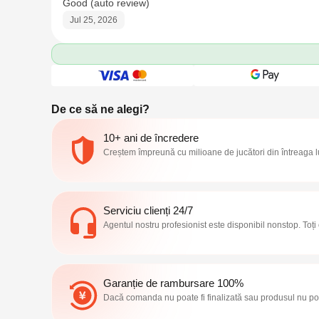
Good (auto review)
Jul 25, 2026
De ce să ne alegi?
10+ ani de încredere
Creștem împreună cu milioane de jucători din întreaga 
Serviciu clienți 24/7
Agentul nostru profesionist este disponibil nonstop. Toți
Garanție de rambursare 100%
Dacă comanda nu poate fi finalizată sau produsul nu poat