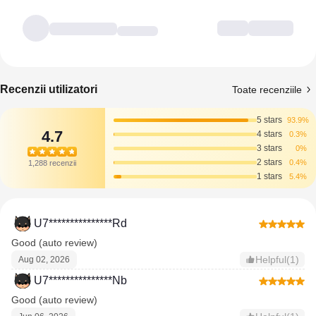
Recenzii utilizatori
Toate recenziile
5 stars
93.9%
4.7
4 stars
0.3%
3 stars
0%
2 stars
0.4%
1,288 recenzii
1 stars
5.4%
U7***************Rd
Good (auto review)
Helpful(1)
Aug 02, 2026
U7***************Nb
Good (auto review)