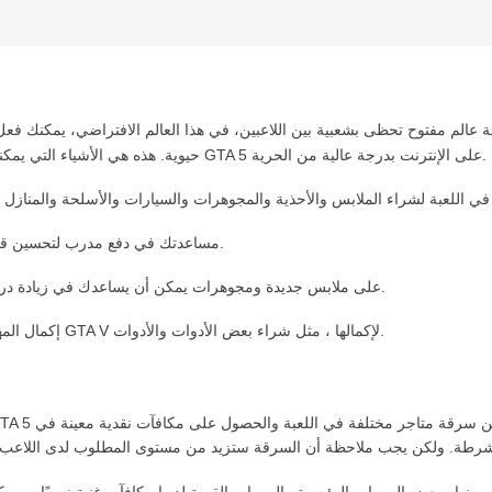
الم مفتوح تحظى بشعبية بين اللاعبين، في هذا العالم الافتراضي، يمكنك فعل أي شيء تريده طالما كا
حيوية. هذه هي الأشياء التي يمكنك القيام بها بشكل أساسي باستخدام النقود ، بشكل عام ، يتمتع GTA 5 على الإنترنت بدرجة عالية من الحرية.
تحسين القدرة: يمكن للنقود الكافية في GTA مساعدتك في دفع مدرب لتحسين قدرتك على الرماية.
جذب النساء: إن إنفاق النقود في GTA V على ملابس جديدة ومجوهرات يمكن أن يساعدك في زيادة درجة تحبب الجنس الآخر.
إكمال المهام: في بعض المهام ، تحتاج إلى إنفاق مبلغ معين من النقود في GTA V لإكمالها ، مثل شراء بعض الأدوات والأدوات.