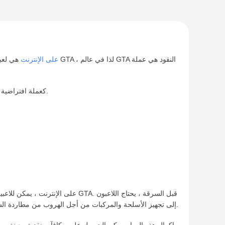
GTA 5 على الإنترنت
هي لعبة ع
شراء العناصر: يمكنك استخدام النقود في GTA 5 كعملة افتراضية في اللعبة لشراء الملابس والأحذية والمجوهرات والسيارات والأسلحة والمنازل وأكثر من ذلك.
إلى تجهيز الأسلحة والمركبات من أجل الهروب من مطاردة الشرطة. ولكن يجب ملاحظة أن السرقة ستزيد من مستوى المطلوب لدى اللاعب ، وسيكون هناك مطاردات شرطية أكثر ، لذا يجب التعامل بحذر.