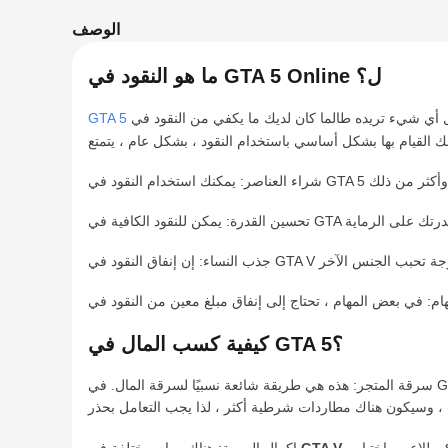
الوصف
ما هو النقود في GTA 5 Online ل؟
ن لديك ما يكفي من النقود في GTA ، لذا في عالم GTA النقود هي عملة
كيفية كسب المال في GTA 5؟
سرقة المتجر: هذه هي طريقة شائعة نسبيًا لسرقة المال. في GTA 5 على الإنترنت ، يمكن للاعبين سرقة متاجر مختلفة في اللعبة والحصول على مكافآت نقدية معينة في GTA. قبل السرقة ، يحتاج اللاعبون