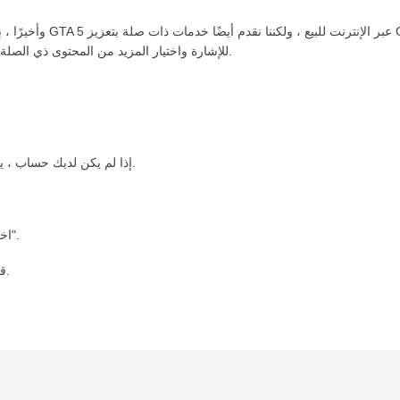
وأخيرًا ، بناءً على ثقة ا
احتياجات أخرى للعبة ، فمرحبًا بك في GTA V Online للإشارة واختيار المزيد من المحتوى ذي الصلة بالاهتمام.
، إذا لم يكن لديك حساب ، يرجى التسجيل أولاً.
3. اختر كمية العملة التي تريدها ، قم بالدفع وانقر على "شراء الآن".
4. قدم معلومات اللعبة الخاصة بك للبائع بخصوص طريقة التداول.