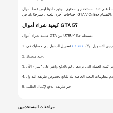
لمستخدم والمحتوى الوفير ، لدينا ليس فقط أموال GTA 5 عبر الإنترنت للبيع ، ولكننا نقدم أيضًا خدمات ذات صلة بتعزيز GTA 5 عبر الإنترنت والعناصر والحسابات والتدريب. إذا كان لديك
كيفية شراء أموال GTA 5؟
عملية شراء أموال GTA من U7BUY بسيطة جدًا:
U7BUY
1. تسجيل الدخول إلى حسابك في
2. حدد منصتك.
5. اختر طريقة الدفع لإكمال الطلب.
مراجعات المستخدمين