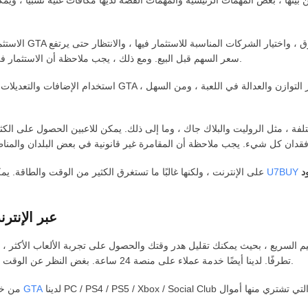
الاستثمار في الأس
سعر السهم قبل البيع. ومع ذلك ، يجب ملاحظة أن الاستثمار في الأسهم محفوف بالمخاطر ، ويحتاج اللاعبون إلى التعامل بحذر.
استخدام الإضافات والتعديلات: بعض اللاعبين سيستخدمون الغش وال
U7BUY
هذه هي جميع الطرق للحصول على المال في GTA 5 على الإنترنت ، ولكنها غالبًا ما تستغرق الكثير من الوقت والطاقة. يمكنك اختيار
لماذا تختار U7BUY لشراء أموال GTA
تطرفًا. لدينا أيضًا خدمة عملاء على منصة 24 ساعة. بغض النظر عن الوقت الذي يمكنهم مساعدتك في الوقت المناسب للإجابة على أسئلتك.
لدينا PC / PS4 / PS5 / Xbox / Social Club للاعبين على مختلف المنصات للاختيار ، بغض النظر عن المنصة التي تشتري منها أموال
أموال GTA
ثانيًا ، هناك العدي