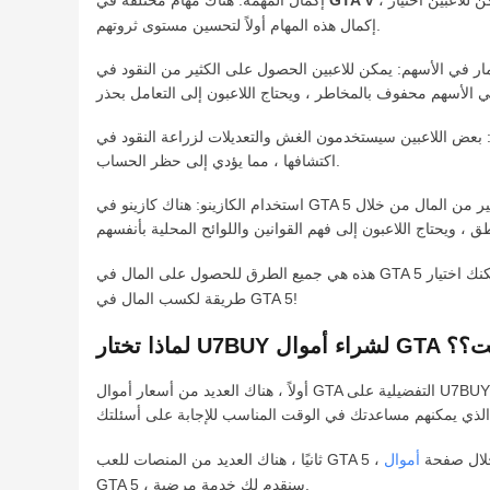
، وإكمال هذه المهام يمكن الحصول على مكافآت نقدية معينة. من بينها ، بعض المهمات الرئيسية والمهمات القصة لديها مكافآت غنية نسبيًا ، ويمكن للاعبين اختيار
GTA V
إكمال المهمة: هناك مهام مختلفة في
إكمال هذه المهام أولاً لتحسين مستوى ثروتهم.
هم: يمكن للاعبين الحصول على الكثير من النقود في GTA عن طريق شراء الأسهم. يمكن للاعبين مراقبة اتجاهات السوق ، واختيار الشركات المناسبة للاستثمار فيها ، والانتظار حتى يرتفع
تعديلات لزراعة النقود في GTA ، وهذه الطريقة غير موصى بها. استخدام الغش والتعديلات سيدمر التوازن والعدالة في اللعبة ، ومن السهل
اكتشافها ، مما يؤدي إلى حظر الحساب.
استخدام الكازينو: هناك كازينو في GTA 5 على الإنترنت ، حيث يمكن للاعبين لعب ألعاب المقامرة المختلفة ، مثل الروليت والبلاك جاك ، وما إلى ذلك. يمكن للاعبين الحصول على الكثير من المال من خلال
طريقة لكسب المال في GTA 5!
 عبر الإنترنت؟؟
أولاً ، هناك العديد من أسعار أموال GTA التفضيلية على U7BUY ، في الوقت نفسه ، ستمنحك أيضًا المزيد من الأمان والتسليم السريع ، بحيث يمكنك تقليل هدر وقتك والحصول على تجربة الألعاب الأكثر
د من المنصات للعب GTA 5 ، من خلال صفحة
GTA 5 ، سنقدم لك خدمة مرضية.