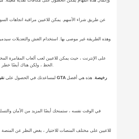
الحظ ، ولكن هناك أيضًا خطر فقدان كل شيء. يجب ملاحظة أن المقامرة غير قانونية في بعض البلدان والمناطق ، ويحتاج اللاعبون إلى فهم القوانين واللوائح المحلية بأنفسهم.
نقود GTA رخيصة
. هذه هي أفضل
لمساعدتك في الحصول على