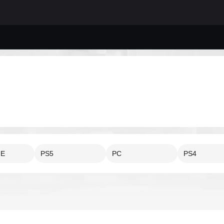
NE
PS5
PC
PS4