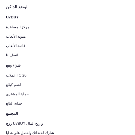
الوضع الداكن
U7BUY
مركز المساعدة
مدونة الألعاب
قائمة الألعاب
اتصل بنا
شراء وبيع
عملات FC 26
انضم كبائع
حماية المشتري
حماية البائع
المجتمع
روج U7BUY واربح المال
شارك لحظاتك واحصل على هدايا