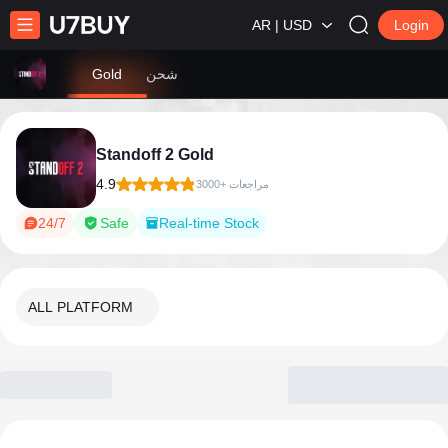
AR | USD
Login
شحن
Gold
Standoff 2 Gold
4.9
3000+ مراجعات
24/7
Safe
Real-time Stock
ALL PLATFORM