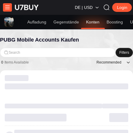
DE | USD
Login
Aufladung
Gegenstände
Konten
Boosting
U
PUBG Mobile Accounts Kaufen
Search
Filters
Recommended
0
Items Available