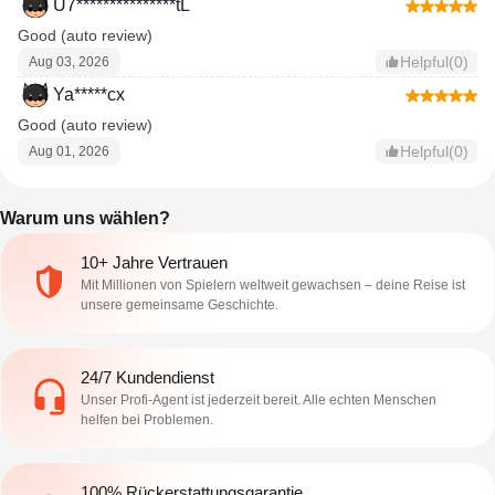
U7***************tL
Good (auto review)
Helpful(0)
Aug 03, 2026
Ya*****cx
Good (auto review)
Helpful(0)
Aug 01, 2026
Warum uns wählen?
10+ Jahre Vertrauen
Mit Millionen von Spielern weltweit gewachsen – deine Reise ist
unsere gemeinsame Geschichte.
24/7 Kundendienst
Unser Profi-Agent ist jederzeit bereit. Alle echten Menschen
helfen bei Problemen.
100% Rückerstattungsgarantie