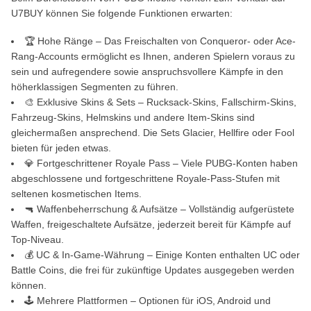
U7BUY können Sie folgende Funktionen erwarten:
🏆 Hohe Ränge – Das Freischalten von Conqueror- oder Ace-
Rang-Accounts ermöglicht es Ihnen, anderen Spielern voraus zu
sein und aufregendere sowie anspruchsvollere Kämpfe in den
höherklassigen Segmenten zu führen.
🎨 Exklusive Skins & Sets – Rucksack-Skins, Fallschirm-Skins,
Fahrzeug-Skins, Helmskins und andere Item-Skins sind
gleichermaßen ansprechend. Die Sets Glacier, Hellfire oder Fool
bieten für jeden etwas.
💎 Fortgeschrittener Royale Pass – Viele PUBG-Konten haben
abgeschlossene und fortgeschrittene Royale-Pass-Stufen mit
seltenen kosmetischen Items.
🔫 Waffenbeherrschung & Aufsätze – Vollständig aufgerüstete
Waffen, freigeschaltete Aufsätze, jederzeit bereit für Kämpfe auf
Top-Niveau.
💰 UC & In-Game-Währung – Einige Konten enthalten UC oder
Battle Coins, die frei für zukünftige Updates ausgegeben werden
können.
🕹 Mehrere Plattformen – Optionen für iOS, Android und