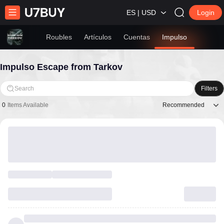
ES | USD
Login
Roubles
Artículos
Cuentas
Impulso
Impulso Escape from Tarkov
Search
Filters
Recommended
0
Items Available