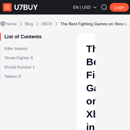
EN | USD
Login
Home
Blog
XBOX
The Best Fighting Games on Xbox in 2024
List of Contents
The
Killer Instinct
Street Fighter 6
Best
Mortal Kombat 1
Fighting
Tekken 8
Games
on
Xbox
in