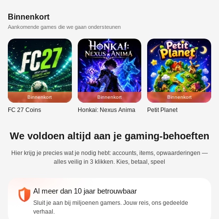
Binnenkort
Aankomende games die we gaan ondersteunen
Binnenkort
Binnenkort
Binnenkort
FC 27 Coins
Honkai: Nexus Anima
Petit Planet
We voldoen altijd aan je gaming-behoeften
Hier krijg je precies wat je nodig hebt: accounts, items, opwaarderingen —
alles veilig in 3 klikken. Kies, betaal, speel
Al meer dan 10 jaar betrouwbaar
Sluit je aan bij miljoenen gamers. Jouw reis, ons gedeelde
verhaal.