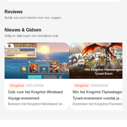
Reviews
Bekijk wat onze klanten over ons zeggen
Nieuws & Gidsen
Veilig en altijd tegen een betaalbare prijs
Kingshot
03/12/2026
Kingshot
03/06/2026
Gids voor het Kingshot Windward
Win het Kingshot Flamedragon
Voyage-evenement
Tyrant-evenement voordat je
Beheers het Kingshot Windward Voyage-evenement met slimme slotontgrendelingen, samenvoegstrategieën voor kisten en bestedingstips om de beloningen voor gouverneursuitrusting te maximaliseren
Domineer het Kingshot Flamedragon Tyrant-evenement
rivalen dat doen