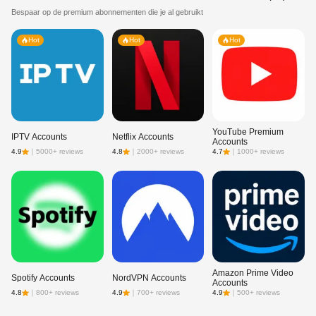
Bespaar op de premium abonnementen die je al gebruikt
Hot
Hot
Hot
YouTube Premium
IPTV Accounts
Netflix Accounts
Accounts
4.9
｜
5000+ reviews
4.8
｜
2000+ reviews
4.7
｜
1000+ reviews
Amazon Prime Video
Spotify Accounts
NordVPN Accounts
Accounts
4.8
｜
800+ reviews
4.9
｜
700+ reviews
4.9
｜
500+ reviews