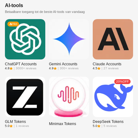
AI-tools
Betaalbare toegang tot de beste AI-tools van vandaag
Hot
ChatGPT Accounts
Gemini Accounts
Claude Accounts
4.8
｜
3000+ reviews
4.9
｜
300+ reviews
4.5
｜
27 reviews
20%OFF
GLM Tokens
DeepSeek Tokens
Minimax Tokens
5.0
｜
1 reviews
5.0
｜
5 reviews