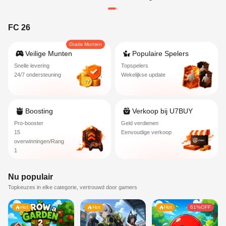
FC 26
Gratis Munten
Veilige Munten
Populaire Spelers
Snelle levering
Topspelers
24/7 ondersteuning
Wekelijkse update
Boosting
Verkoop bij U7BUY
Pro-booster
Geld verdienen
15
Eenvoudige verkoop
overwinningen/Rang
1
Nu populair
Topkeuzes in elke categorie, vertrouwd door gamers
Hot
Hot
Hot
61%OFF