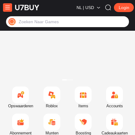
NL | USD
Login
Zoeken Naar Games
Opswaarderen
Roblox
Items
Accounts
Abonnement
Munten
Boosting
Cadeaukaarten