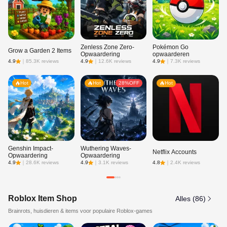
Zenless Zone Zero-
Pokémon Go
PU
Grow a Garden 2 Items
Opwaardering
opwaarderen
Op
4.9
｜
85.3K reviews
4.9
｜
12.6K reviews
4.9
｜
7.3K reviews
4.9
Hot
Hot
28%OFF
Hot
Genshin Impact-
Wuthering Waves-
Netflix Accounts
Ro
Opwaardering
Opwaardering
4.9
｜
28.6K reviews
4.9
｜
3.1K reviews
4.8
｜
2.4K reviews
4.9
Roblox Item Shop
Alles (86)
Brainrots, huisdieren & items voor populaire Roblox-games