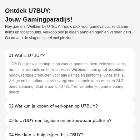
Ontdek U7BUY:
Jouw Gamingparadijs!
Hey gamers! Welkom bij U7BUY – jouw plek voor gamevaluta, zeldzame
items en topaccounts. Verkoop ook je eigen aanbiedingen en verdien geld.
Ga nu aan de slag en speel met plezier!
01
Wat is U7BUY?
U7BUY is jouw one-stop-shop voor in-game munten, zeldzame items,
premium accounts en boostservices. Wij bieden een groot assortiment
hoogwaardige producten voor alle games en platforms. Onze snelle,
veilige en betaalbare service zorgt voor soepele transacties en 24/7
ondersteuning. Sluit je aan bij U7BUY en verbeter je game-ervaring
direct!
02
Wat kun je kopen of verkopen op U7BUY?
03
Is U7BUY een legitiem en betrouwbaar platform?
04
Hoe kan ik hulp krijgen bij U7BUY?